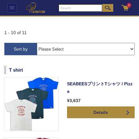
0
1
-
10
of
11
Sort by
T shirt
SEABEESプリントTシャツ / Pizz
a
¥3,637
Details