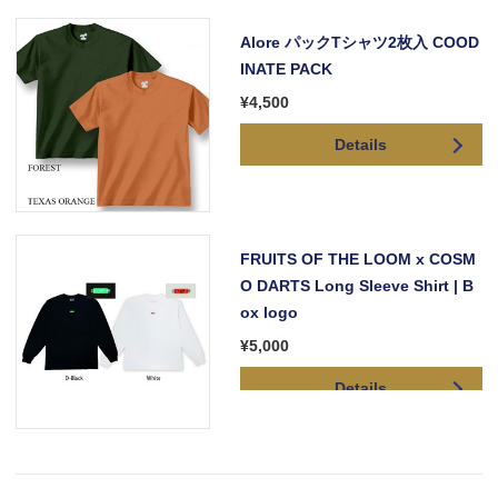
Alore パックTシャツ2枚入 COOD
INATE PACK
¥4,500
Details
FRUITS OF THE LOOM x COSM
O DARTS Long Sleeve Shirt | B
ox logo
¥5,000
Details