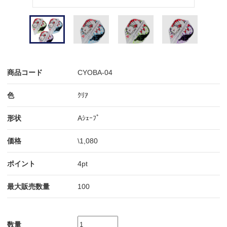
商品コード
CYOBA-04
色
ｸﾘｱ
形状
Aｼｪｰﾌﾟ
価格
\1,080
ポイント
4pt
最大販売数量
100
数量