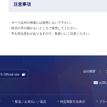
注意事項
・ダーツ以外の用途には使用しないで下さい。
・幼児の手の届かないところで保管してください。
・手を切る恐れがありますので、取扱いにご注意ください。
会社概要
Official site
お問
ド
配送／お支払い／返品
特定商取引法表示
プラ