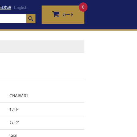
0
日本語
English
カート
ド
CNAIW-01
ﾎﾜｲﾄ
ｼｪｰﾌﾟ
\960