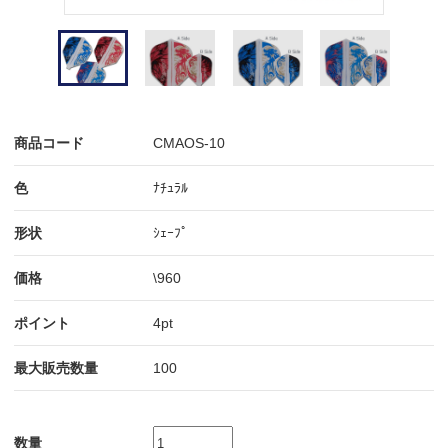
商品コード
CMAOS-10
色
ﾅﾁｭﾗﾙ
形状
ｼｪｰﾌﾟ
価格
\960
ポイント
4pt
最大販売数量
100
数量